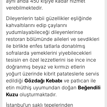
aynı anda 450 kişiye kadar hizmet
verebilmektedir.
Dileyenlerin tabii güzellikler eşliğinde
kahvaltılarını edip çaylarını
yudumlayabileceği dileyenlerinse
restoran bölümünde aileleri ve sevdikleri
ile birlikte enfes tatlarla donatılmış
sofralarda yemeklerini yiyebilecekleri
tesisin en özel lezzetlerini ise ince ince
doğranmış beyaz ve kırmızı etlerin
yoğurt üzerinde kibrit patateslerle servis
edildiği
Gözdağı Kebabı
ve patlıcan ile
etin müthiş uyumundan doğan
Beğendili
Kuzu
oluşturmaktadır.
İstanbul’un saklı tepelerinden